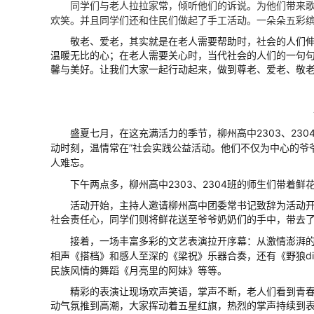
同学们与老人拉拉家常，倾听他们的诉说。为他们带来
同学们还和
欢笑。并且
住民们做起了手工活动。一朵朵五彩
敬老、爱老，其实就是在老人需要帮助时，社会的人们
温暖无比的心；在老人需要关心时，当代社会的人们的一句
馨与美好。让我们大家一起行动起来，做到尊老、爱老、敬
盛夏七月，在这充满活力的季节，柳州高中2303、23
动时刻，温情常在”社会实践公益活动。
他们不仅为中心的爷
人难忘。
下午两点多，柳州高中2303、2304班的师生们带着
活动开始，主持人邀请柳州高中团委常书记致辞为活动
社会责任心，同学们则将鲜花送至爷爷奶奶们的手中，带去
接着，一场丰富多彩的文艺表演拉开序幕：从激情澎湃
相声《搭档》和感人至深的《梁祝》乐器合奏，还有《野狼di
民族风情的舞蹈《月亮里的阿妹》等等。
精彩的表演让现场欢声笑语，掌声不断，老人们看到青
动气氛推到高潮，大家挥动着五星红旗，热烈的掌声持续到