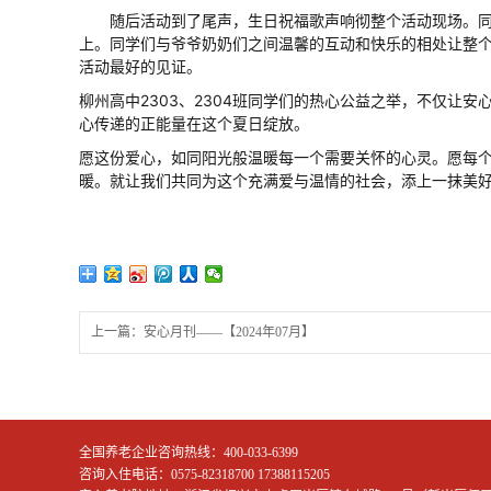
随后活动到了尾声，生日祝福歌声响彻整个活动现场。同
上。同学们与爷爷奶奶们之间温馨的互动和快乐的相处让整
活动最好的见证。
柳州高中2303、2304班同学们的热心公益之举，不仅让
心传递的正能量在这个夏日绽放。
愿这份爱心，如同阳光般温暖每一个需要关怀的心灵。愿每
暖。就让我们共同为这个充满爱与温情的社会，添上一抹美
上一篇：安心月刊——【2024年07月】
全国养老企业咨询热线：400-033-6399
咨询入住电话：0575-82318700 17388115205