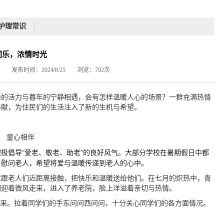
护理常识
同乐，浓情时光
发布时间：2024/8/25
浏览：792次
轻的活力与暮年的宁静相遇，会有怎样温暖人心的场景？一群充满热情
奉献，为住民们的生活注入了新的生机与希望。
童心相伴
极倡导“爱老、敬老、助老”的良好风气。大部分学校在暑期假日中都
、慰问老人，希望将爱与温暖传递到老人的心中。
过跟老人们近距离接触，把快乐和温暖送给他们。在七月的炽热中，青
们迎着微风走来，进入了养老院，脸上洋溢着亲切与热情。
起来。拉着同学们的手东问问西问问，十分关心同学们的各方面情况。