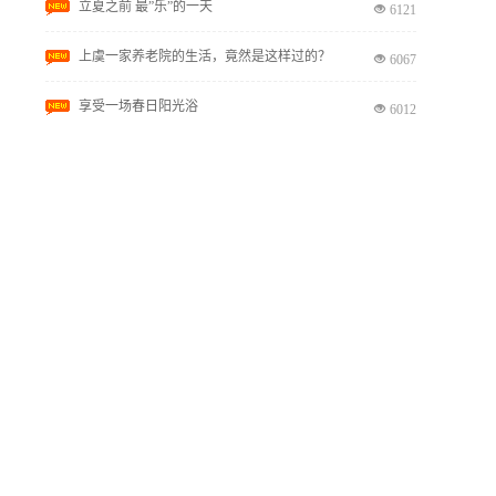
立夏之前 最”乐”的一天
6121
上虞一家养老院的生活，竟然是这样过的？
6067
享受一场春日阳光浴
6012