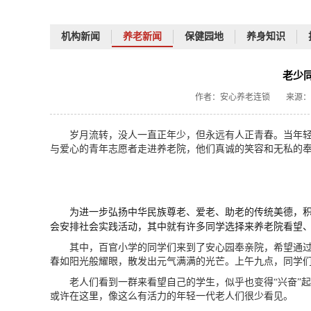
机构新闻
养老新闻
保健园地
养身知识
老少
作者：安心养老连锁
来源：
岁月流转，没人一直正年少，但永远有人正青春。当年
与爱心的青年志愿者走进养老院，他们真诚的笑容和无私的
为进一步弘扬中华民族尊老、爱老、助老的传统美德，积
会安排社会实践活动，其中就有许多同学选择来养老院看望
其中，百官小学的同学们来到了安心园奉亲院，希望通
春如阳光般耀眼，散发出元气满满的光芒。上午九点，同学
老人们看到一群来看望自己的学生，似乎也变得“兴奋”
或许在这里，像这么有活力
的年轻一代
老人们很少看见。