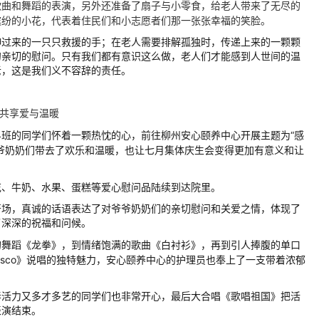
歌曲和舞蹈的表演，另外还准备了扇子与小零食，给老人带来了无尽的
缤纷的小花，代表着住民们和小志愿者们那一张张幸福的笑脸。
伸过来的一只只救援的手；在老人需要排解孤独时，传递上来的一颗颗
句亲切的慰问。只有我们都有意识这么做，老人们才能感到人世间的温
老，这是我们义不容辞的责任。
共享爱与温暖
04班的同学们怀着一颗热忱的心，前往柳州安心颐养中心开展主题为“感
爷奶奶们带去了欢乐和温暖，也让七月集体庆生会变得更加有意义和让
鲜花、牛奶、水果、蛋糕等爱心慰问品陆续到达院里。
开场，真诚的话语表达了对爷爷奶奶们的亲切慰问和关爱之情，体现了
了深深的祝福和问候。
的舞蹈《龙拳》，到情绪饱满的歌曲《白衬衫》，再到引人捧腹的单口
sco》说唱的独特魅力，安心颐养中心的护理员也奉上了一支带着浓郁
春活力又多才多艺的同学们也非常开心，最后大合唱《歌唱祖国》把活
表演结束。